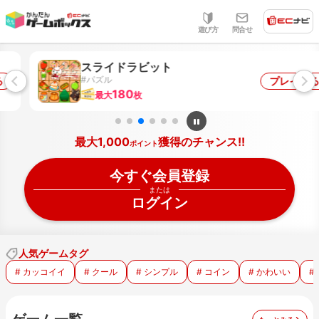
遊び方
問合せ
NEW
スライドラビット
#パズル
プレイする
180
最大
枚
最大1,000
獲得のチャンス!!
ポイント
今すぐ会員登録
または
ログイン
人気ゲームタグ
# カッコイイ
# クール
# シンプル
# コイン
# かわいい
#