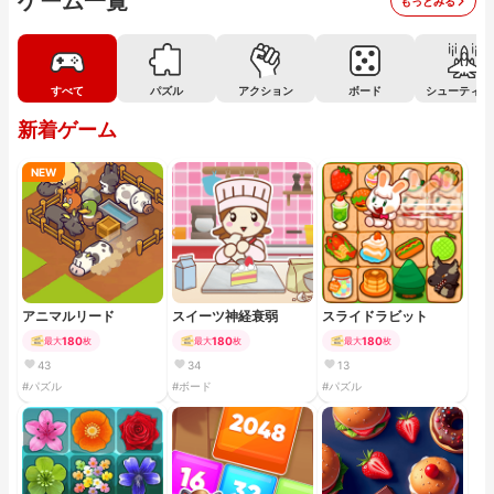
ゲーム一覧
もっとみる
すべて
パズル
アクション
ボード
シューティン
新着ゲーム
NEW
アニマルリード
スイーツ神経衰弱
スライドラビット
180
180
180
最大
枚
最大
枚
最大
枚
43
34
13
#パズル
#ボード
#パズル