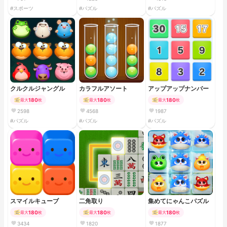
#スポーツ
#パズル
#パズル
クルクルジャングル
カラフルアソート
アップアップナンバー
180
180
180
最大
枚
最大
枚
最大
枚
2598
4568
1987
#パズル
#パズル
#パズル
スマイルキューブ
二角取り
集めてにゃんこパズル
180
180
180
最大
枚
最大
枚
最大
枚
3434
1820
1877