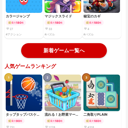
カラージャンプ
マジックスライド
秘宝のカギ
180
180
180
最大
枚
最大
枚
最大
枚
27
33
4
#アクション
#パズル
#パズル
新着ゲーム一覧へ
人気ゲームランキング
1
2
3
タップタップバスケッ
流れる！お野菜マーケ
二角取りPLAIN
ト
ット
90
180
180
最大
枚
最大
枚
最大
枚
751
1228
4318