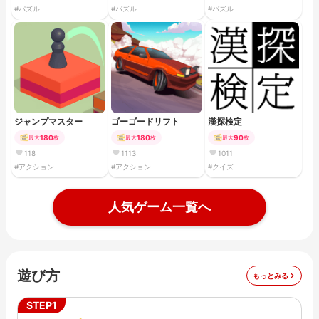
#パズル
#パズル
#パズル
ジャンプマスター
ゴーゴードリフト
漢探検定
180
180
90
最大
枚
最大
枚
最大
枚
118
1113
1011
#アクション
#アクション
#クイズ
人気ゲーム一覧へ
遊び方
もっとみる
STEP1