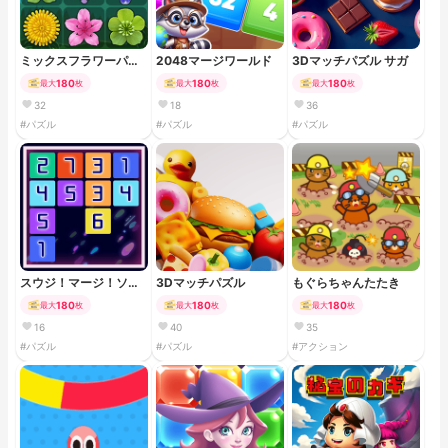
ミックスフラワーパズ
2048マージワールド
3Dマッチパズル サガ
ル
180
180
180
最大
枚
最大
枚
最大
枚
32
18
36
#パズル
#パズル
#パズル
スウジ！マージ！ソー
3Dマッチパズル
もぐらちゃんたたき
星人
180
180
180
最大
枚
最大
枚
最大
枚
16
40
35
#パズル
#パズル
#アクション