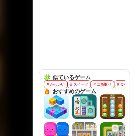
似ているゲーム
# かわいい
# スイーツ
# 二角取り
# 食べ物
おすすめのゲーム