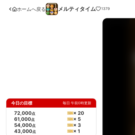
メルティタイム
ホームへ戻る
1379
今日の目標
毎日 午前0時更新
72,000
× 20
点
61,000
× 5
点
54,000
× 3
点
43,000
× 1
点