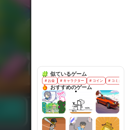
似ているゲーム
# お金
# キャラクター
# コイン
# コミカル
おすすめのゲーム