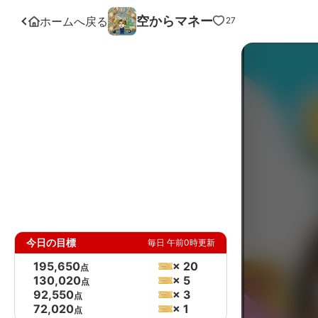
空からマネー
ホームへ戻る
27
今日の目標
毎日 午前0時更新
195,650
× 20
点
130,020
× 5
点
92,550
× 3
点
72,020
× 1
点