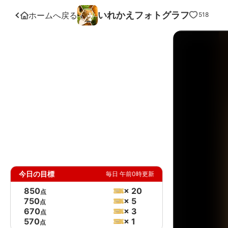
いれかえフォトグラフ
ホームへ戻る
518
今日の目標
毎日 午前0時更新
850
× 20
点
750
× 5
点
670
× 3
点
570
× 1
点