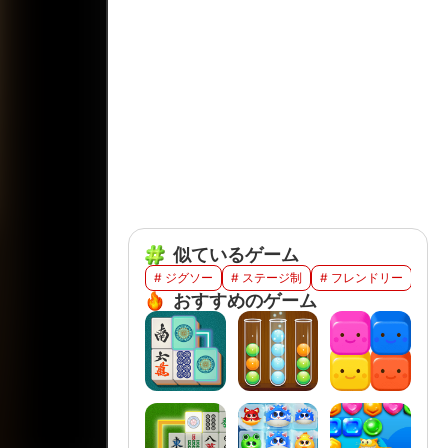
似ているゲーム
# ジグソー
# ステージ制
# フレンドリー
# 
おすすめのゲーム